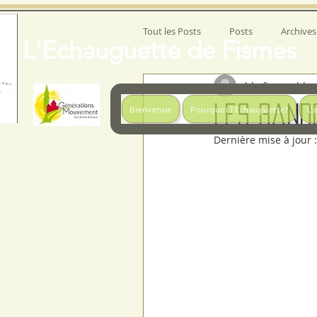
Tout les Posts
Posts
Archives
L'Echauguette de Fismes
lds-fismes-blog
Les rand
Bienvenue
Pourquoi l'Echauguette?
L'
Dernière mise à jour 