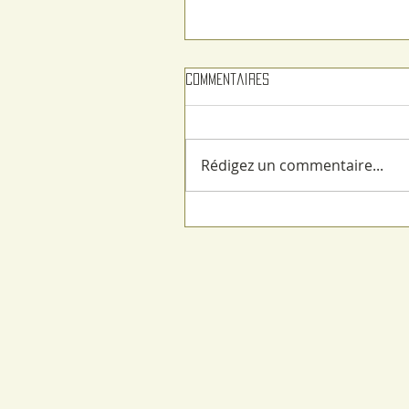
Commentaires
Rédigez un commentaire...
L'échauguette est à la fête 
livre dimanche 7juin 2026 à
Fismes