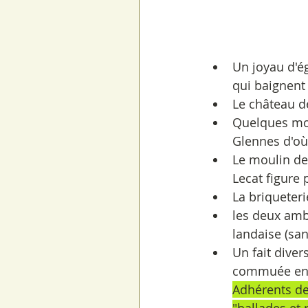
Un joyau d'ég
qui baignent 
Le château d
Quelques mots
Glennes d'où 
Le moulin dev
Lecat figure 
La briqueteri
les deux amb
landaise (sa
Un fait diver
commuée en 
Adhérents de 