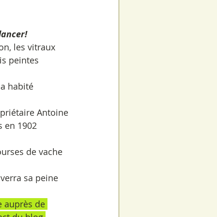
lancer!
n, les vitraux 
is peintes
a habité 
priétaire Antoine 
es en 1902
ourses de vache 
 verra sa peine 
e auprès de 