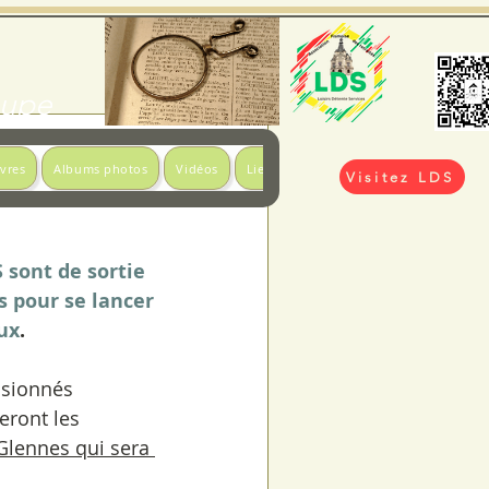
loupe
ivres
Albums photos
Vidéos
Liens utiles
Visitez LDS
 sont de sortie 
s pour se lancer 
ux
.
ssionnés 
eront les 
 Glennes qui sera 