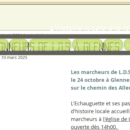
L'histoire locale à la 
1 oct. 2024
1 min de lecture
onneurs de L.D.S à Glennes
actu
Articles
Acheter l'Echauguette
Recevoir l'actu
Contact
L
:
10 mars 2025
Les marcheurs de L.D.S
le 24 octobre à Glenne
sur le chemin des Alle
L'Echauguette et ses pa
d'histoire locale accueill
marcheurs à 
l'église de
ouverte dès 14h00. 