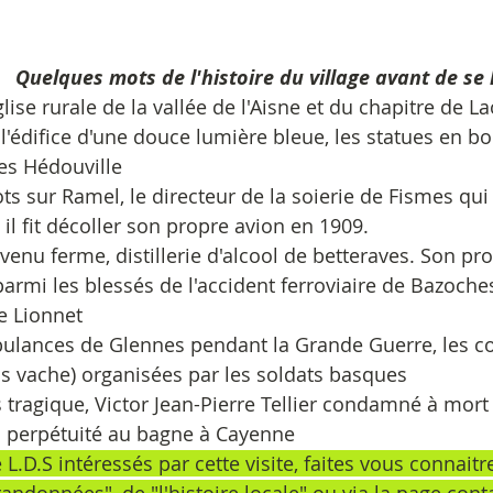
Quelques mots de l'histoire du village avant de se 
lise rurale de la vallée de l'Aisne et du chapitre de Lao
l'édifice d'une douce lumière bleue, les statues en bo
es Hédouville
 sur Ramel, le directeur de la soierie de Fismes qui 
il fit décoller son propre avion en 1909.
enu ferme, distillerie d'alcool de betteraves. Son pro
parmi les blessés de l'accident ferroviaire de Bazoch
e Lionnet
ulances de Glennes pendant la Grande Guerre, les c
ns vache) organisées par les soldats basques
s tragique, Victor Jean-Pierre Tellier condamné à mort
perpétuité au bagne à Cayenne
L.D.S intéressés par cette visite, faites vous connaitr