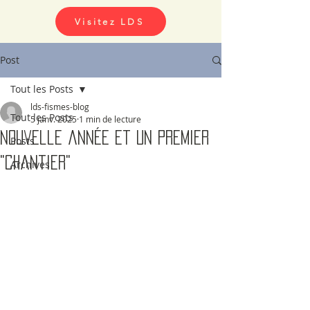
Visitez LDS
Post
Tout les Posts
lds-fismes-blog
Tout les Posts
5 janv. 2025
1 min de lecture
Nouvelle année et un premier
Posts
"chantier"
Archives