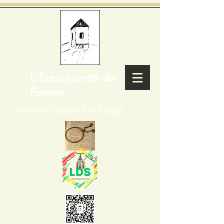
L'Echauguette de
Fismes
L'histoire locale à la loupe