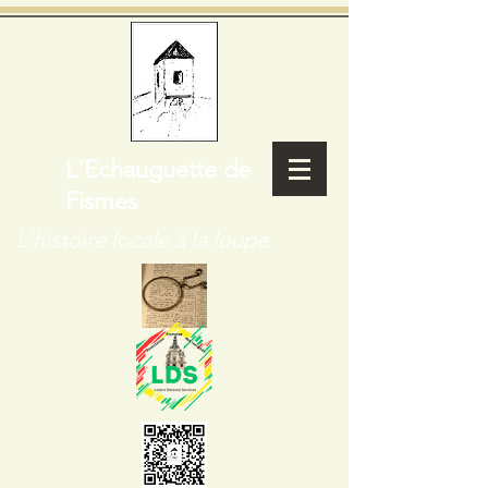
L'Echauguette de
Fismes
L'histoire locale à la loupe