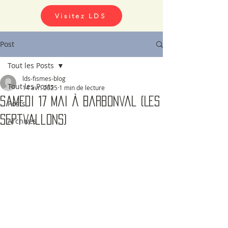
Visitez LDS
Post
Tout les Posts
lds-fismes-blog
Tout les Posts
14 avr. 2025
1 min de lecture
Samedi 17 mai à Barbonval (Les
Posts
Septvallons)
Archives