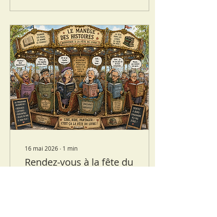
16 mai 2026
∙
1
min
Rendez-vous à la fête du
livre à FISMES
L'Echauguette de Fismes
sera au rendez-vous de
la fête du livre le