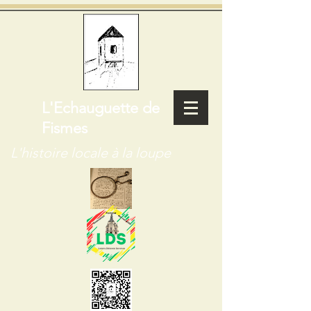
L'Echauguette de
Fismes
L'histoire locale à la loupe