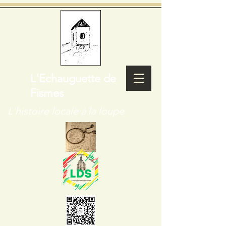
L'Echauguette de
Fismes
L'histoire locale à la loupe