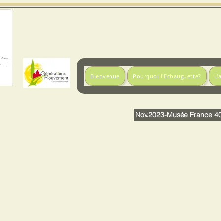
L'Echauguette de Fismes
Bienvenue
Pourquoi l'Echauguette?
L'
Nov.2023-Musée France 40