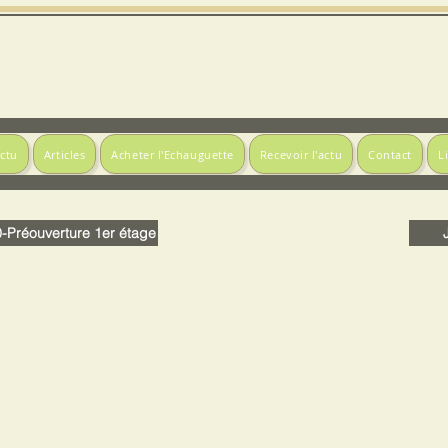
actu
Articles
Acheter l'Echauguette
Recevoir l'actu
Contact
L
-Préouverture 1er étage