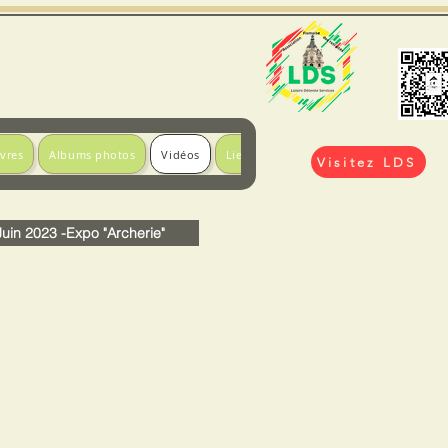
ivres
Albums photos
Vidéos
Liens utiles
Visitez LDS
Juin 2023 -Expo "Archerie"