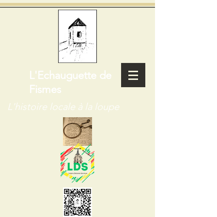
L'Echauguette de
Fismes
L'histoire locale à la loupe