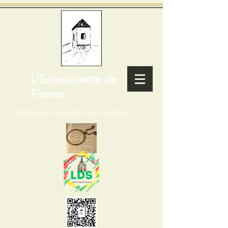
L'Echauguette de
Fismes
L'histoire locale à la loupe