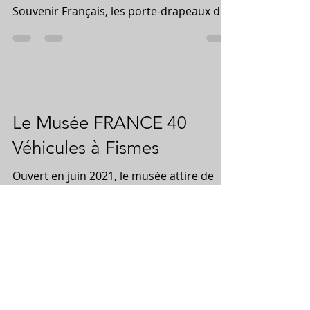
la Ville de Fismes, les Anciens
Combattants, les Médaillés Militaires, le
Souvenir Français, les porte-drapeaux des
différentes sections,...
Le Musée FRANCE 40
Véhicules à Fismes
Ouvert en juin 2021, le musée attire de
nombreux visiteurs curieux d'en savoir
plus sur la déroulement des deux guerres
mondiales dans la...