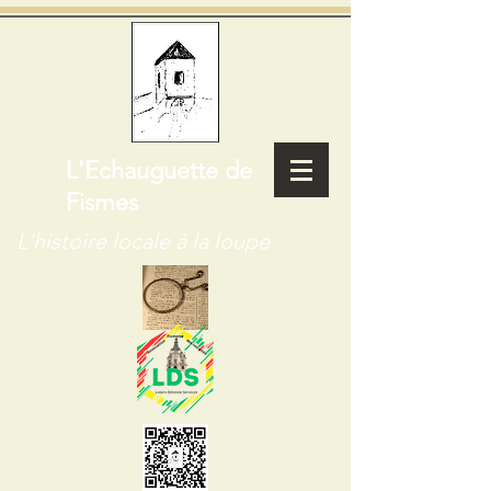
L'Echauguette de
Fismes
L'histoire locale à la loupe