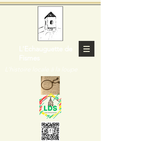
L'Echauguette de
Fismes
L'histoire locale à la loupe