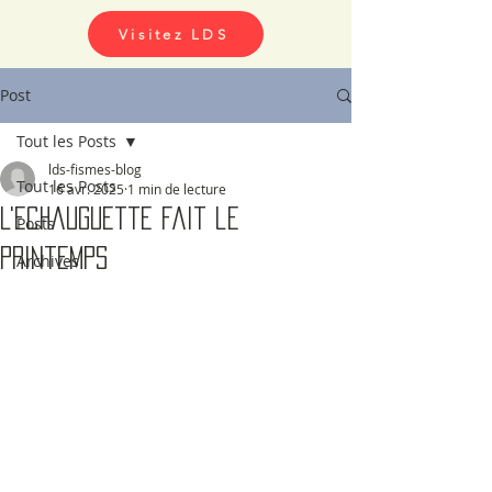
Visitez LDS
Post
Tout les Posts
lds-fismes-blog
Tout les Posts
16 avr. 2025
1 min de lecture
L'Echauguette fait le
Posts
printemps
Archives