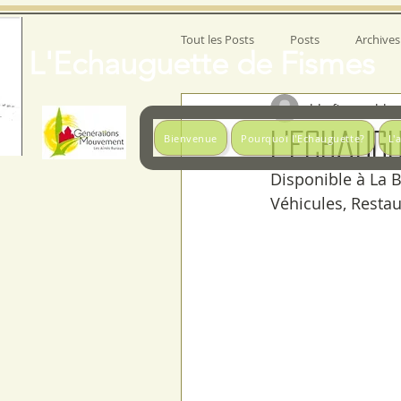
Tout les Posts
Posts
Archives
L'Echauguette de Fismes
lds-fismes-blog
L'Echaug
Bienvenue
Pourquoi l'Echauguette?
L'
Disponible à La B
Véhicules, Restau