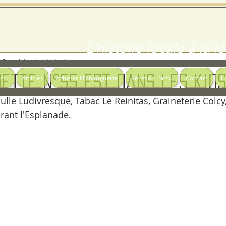
L'histoire locale à la 
8 mai
1 min de lecture
uette N°55 est dans les kio
actu
Articles
Acheter l'Echauguette
Recevoir l'actu
Contact
L
ulle Ludivresque, Tabac Le Reinitas, Graineterie Colcy
rant l'Esplanade.