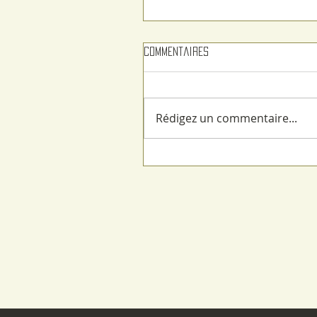
Commentaires
Rédigez un commentaire...
L'échauguette est à la fête 
livre dimanche 7juin 2026 à
Fismes