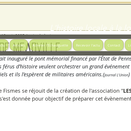
L'histoire locale à la 
12 oct. 2025
1 min de lecture
 de Meadville
actu
Articles
Acheter l'Echauguette
Recevoir l'actu
Contact
L
it inauguré le pont mémorial financé par l’État de Penns
es férus d’histoire veulent orchestrer un grand événeme
iels et ils l’espèrent de militaires américains.(
)
Journal L'Union
e Fismes se réjouit de la création de l'association "
LE
 s'est donnée pour objectif de préparer cet évèneme