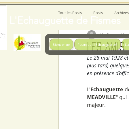
Tout les Posts
Posts
Archives
L'Echauguette de Fismes
lds-fismes-blog
Les Amis
Bienvenue
Pourquoi l'Echauguette?
L'
Le 28 mai 1928 éta
plus tard, quelqu
en présence d’offic
L'
Echauguette
 d
MEADVILLE
" qui
majeur.