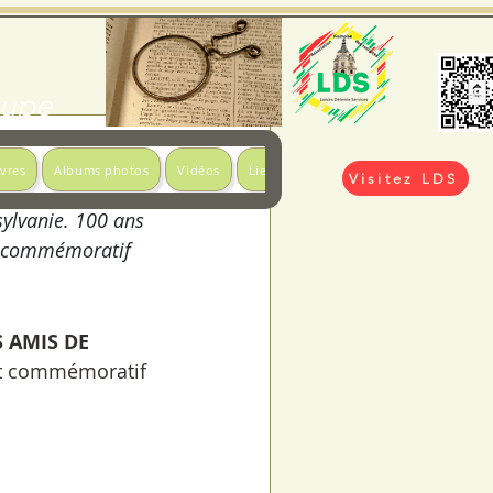
loupe
ivres
Albums photos
Vidéos
Liens utiles
Visitez LDS
ylvanie. 100 ans 
nt commémoratif 
S AMIS DE 
nt commémoratif 