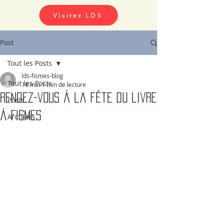
Visitez LDS
Post
Tout les Posts
lds-fismes-blog
Tout les Posts
16 mai
1 min de lecture
Rendez-vous à la fête du livre
Posts
à FISMES
Archives