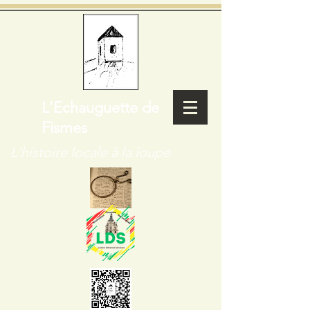
L'Echauguette de
Fismes
L'histoire locale à la loupe